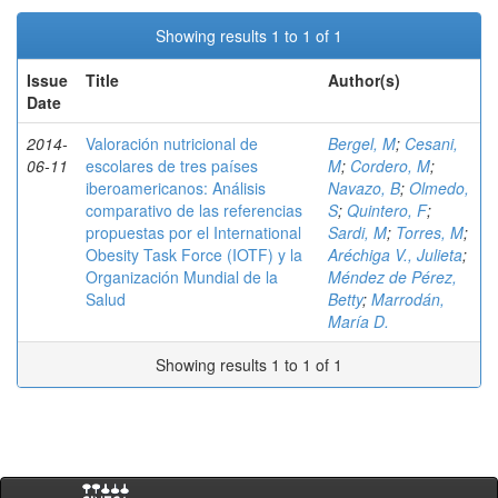
Showing results 1 to 1 of 1
Issue
Title
Author(s)
Date
2014-
Valoración nutricional de
Bergel, M
;
Cesani,
06-11
escolares de tres países
M
;
Cordero, M
;
iberoamericanos: Análisis
Navazo, B
;
Olmedo,
comparativo de las referencias
S
;
Quintero, F
;
propuestas por el International
Sardi, M
;
Torres, M
;
Obesity Task Force (IOTF) y la
Aréchiga V., Julieta
;
Organización Mundial de la
Méndez de Pérez,
Salud
Betty
;
Marrodán,
María D.
Showing results 1 to 1 of 1