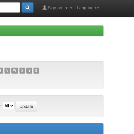
Sign on to:
Language
U
V
W
X
Y
Z
: