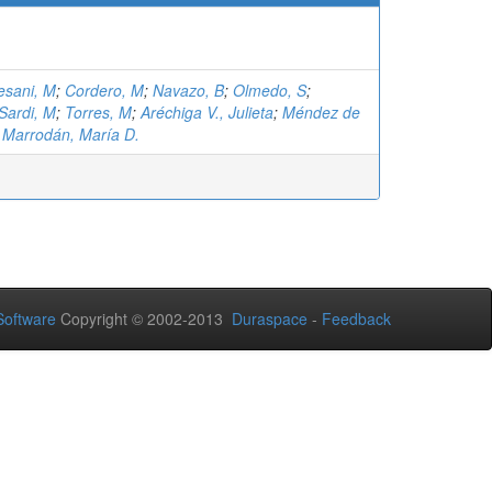
esani, M
;
Cordero, M
;
Navazo, B
;
Olmedo, S
;
Sardi, M
;
Torres, M
;
Aréchiga V., Julieta
;
Méndez de
;
Marrodán, María D.
oftware
Copyright © 2002-2013
Duraspace
-
Feedback