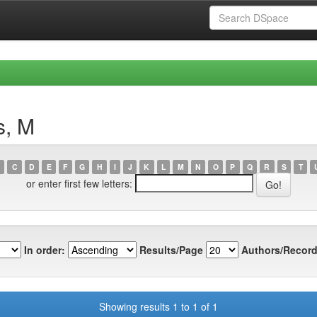
s, M
C
D
E
F
G
H
I
J
K
L
M
N
O
P
Q
R
S
T
or enter first few letters:
In order:
Results/Page
Authors/Record
Showing results 1 to 1 of 1