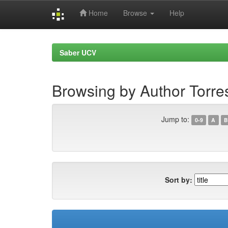
Home
Browse
Help
Skip
navigation
Saber UCV
Browsing by Author Torre
Jump to:
0-9
A
B
Sort by: