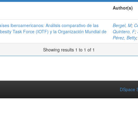
Author(s)
países iberoamericanos: Análisis comparativo de las
Bergel, M
;
C
Obesity Task Force (IOTF) y la Organización Mundial de
Quintero, F
;
Pérez, Betty
Showing results 1 to 1 of 1
DSpace S