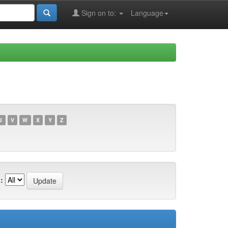
Sign on to:
Language
U
V
W
X
Y
Z
: