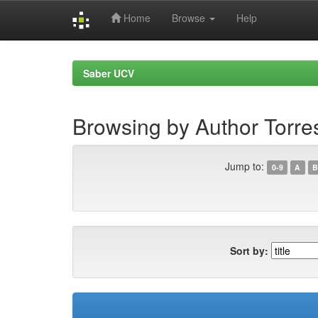
Home
Browse
Help
Skip
navigation
Saber UCV
Browsing by Author Torre
Jump to:
0-9
A
B
Sort by: