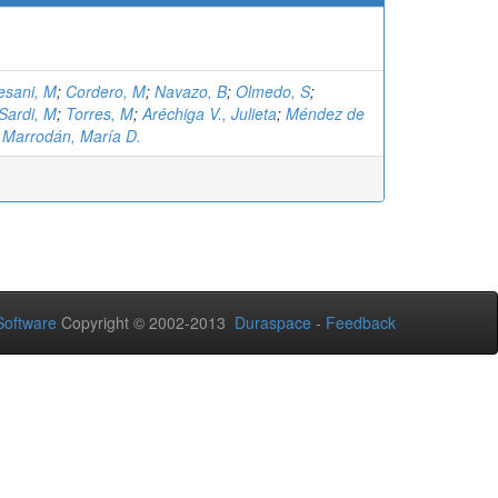
esani, M
;
Cordero, M
;
Navazo, B
;
Olmedo, S
;
Sardi, M
;
Torres, M
;
Aréchiga V., Julieta
;
Méndez de
;
Marrodán, María D.
oftware
Copyright © 2002-2013
Duraspace
-
Feedback