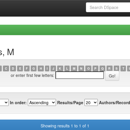
s, M
C
D
E
F
G
H
I
J
K
L
M
N
O
P
Q
R
S
T
or enter first few letters:
In order:
Results/Page
Authors/Record
Showing results 1 to 1 of 1