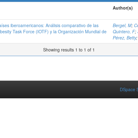
Author(s)
países iberoamericanos: Análisis comparativo de las
Bergel, M
;
C
Obesity Task Force (IOTF) y la Organización Mundial de
Quintero, F
;
Pérez, Betty
Showing results 1 to 1 of 1
DSpace S