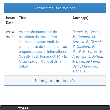
Showing results 1 to 1 of 1
Issue
Title
Author(s)
Date
2014-
Valoración nutricional de
Bergel, M
;
Cesani,
06-11
escolares de tres países
M
;
Cordero, M
;
iberoamericanos: Análisis
Navazo, B
;
Olmedo,
comparativo de las referencias
S
;
Quintero, F
;
propuestas por el International
Sardi, M
;
Torres, M
;
Obesity Task Force (IOTF) y la
Aréchiga V., Julieta
;
Organización Mundial de la
Méndez de Pérez,
Salud
Betty
;
Marrodán,
María D.
Showing results 1 to 1 of 1