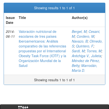
Showing results 1 to 1 of 1
Issue
Title
Author(s)
Date
2014-
Valoración nutricional de
Bergel, M
;
Cesani,
06-11
escolares de tres países
M
;
Cordero, M
;
iberoamericanos: Análisis
Navazo, B
;
Olmedo,
comparativo de las referencias
S
;
Quintero, F
;
propuestas por el International
Sardi, M
;
Torres, M
;
Obesity Task Force (IOTF) y la
Aréchiga V., Julieta
;
Organización Mundial de la
Méndez de Pérez,
Salud
Betty
;
Marrodán,
María D.
Showing results 1 to 1 of 1