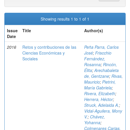
Showing results 1 to 1 of 1
Issue
Title
Author(s)
Date
2016
Retos y contribuciones de las
Peña Parra, Carlos
Ciencias Económicas y
José
;
Friscchio
Sociales
Fernández,
Rosanna
;
Rincón,
Élita
;
Arechabaleta
de, Gentzane
;
Rivas,
Mauricio
;
Pietrini,
María Gabriela
;
Rivera, Elizabeth
;
Herrera, Héctor
;
Struck, Adelaida A.
;
Vidal-Aguilera, Mony
V.
;
Chávez,
Yohanna
;
Colmenares Carias,