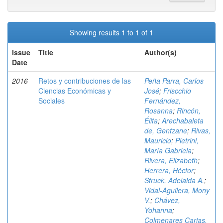
Showing results 1 to 1 of 1
Issue
Title
Author(s)
Date
2016
Retos y contribuciones de las
Peña Parra, Carlos
Ciencias Económicas y
José
;
Friscchio
Sociales
Fernández,
Rosanna
;
Rincón,
Élita
;
Arechabaleta
de, Gentzane
;
Rivas,
Mauricio
;
Pietrini,
María Gabriela
;
Rivera, Elizabeth
;
Herrera, Héctor
;
Struck, Adelaida A.
;
Vidal-Aguilera, Mony
V.
;
Chávez,
Yohanna
;
Colmenares Carias,