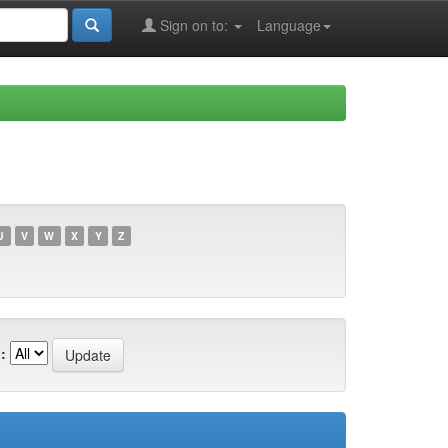
Sign on to:
Language
U
V
W
X
Y
Z
: