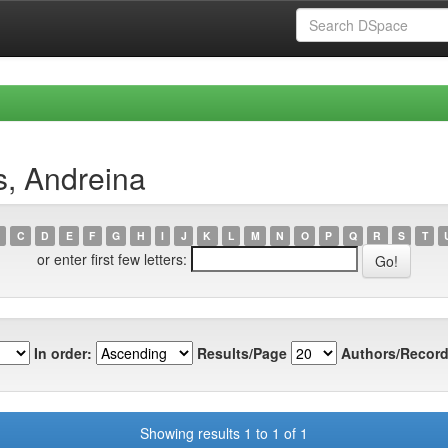
s, Andreina
C
D
E
F
G
H
I
J
K
L
M
N
O
P
Q
R
S
T
or enter first few letters:
In order:
Results/Page
Authors/Record
Showing results 1 to 1 of 1