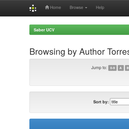
Home
Browse
Help
Skip
navigation
Saber UCV
Browsing by Author Torre
Jump to:
0-9
A
B
Sort by: