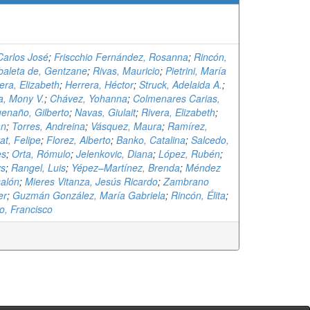
Carlos José
;
Friscchio Fernández, Rosanna
;
Rincón,
baleta de, Gentzane
;
Rivas, Mauricio
;
Pietrini, María
era, Elizabeth
;
Herrera, Héctor
;
Struck, Adelaida A.
;
ra, Mony V.
;
Chávez, Yohanna
;
Colmenares Carias,
enaño, Gilberto
;
Navas, Giulait
;
Rivera, Elizabeth
;
an
;
Torres, Andreina
;
Vásquez, Maura
;
Ramírez,
at, Felipe
;
Florez, Alberto
;
Banko, Catalina
;
Salcedo,
es
;
Orta, Rómulo
;
Jelenkovic, Diana
;
López, Rubén
;
ys
;
Rangel, Luis
;
Yépez–Martínez, Brenda
;
Méndez
salón
;
Mieres Vitanza, Jesús Ricardo
;
Zambrano
er
;
Guzmán González, María Gabriela
;
Rincón, Élita
;
o, Francisco