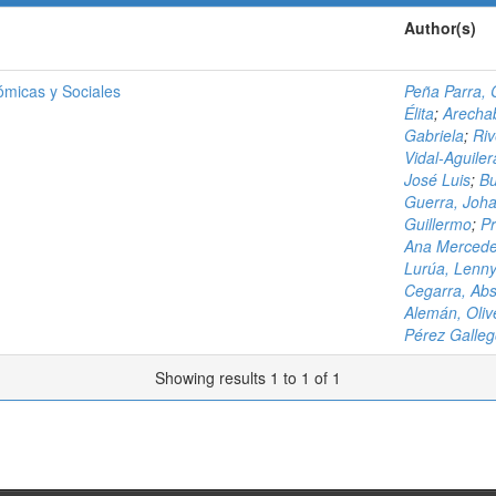
Author(s)
ómicas y Sociales
Peña Parra, 
Élita
;
Arecha
Gabriela
;
Riv
Vidal-Aguile
José Luis
;
Bu
Guerra, Joh
Guillermo
;
Pr
Ana Merced
Lurúa, Lenn
Cegarra, Ab
Alemán, Oliv
Pérez Galleg
Showing results 1 to 1 of 1