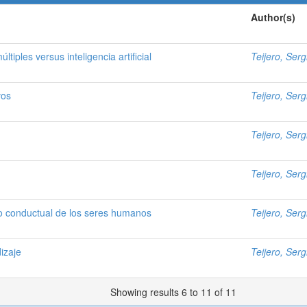
Author(s)
tiples versus inteligencia artificial
Teijero, Serg
vos
Teijero, Serg
Teijero, Serg
Teijero, Serg
to conductual de los seres humanos
Teijero, Serg
izaje
Teijero, Serg
Showing results 6 to 11 of 11