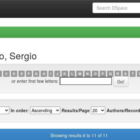
o, Sergio
C
D
E
F
G
H
I
J
K
L
M
N
O
P
Q
R
S
T
or enter first few letters:
In order:
Results/Page
Authors/Record
Showing results 6 to 11 of 11