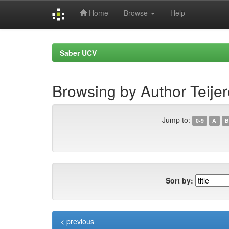
Home
Browse
Help
Skip
navigation
Saber UCV
Browsing by Author Teijer
Jump to:
0-9
A
B
Sort by:
< previous