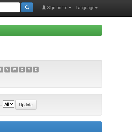
Sign on to:
Language
U
V
W
X
Y
Z
: