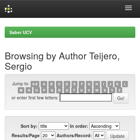
Skip
navigation
Saber UCV
Browsing by Author Teijero,
Sergio
Jump to:
0-9
A
B
C
D
E
F
G
H
I
J
K
L
M
N
O
P
Q
R
S
T
U
V
W
X
Y
Z
or enter first few letters:
Sort by:
In order:
Results/Page
Authors/Record: