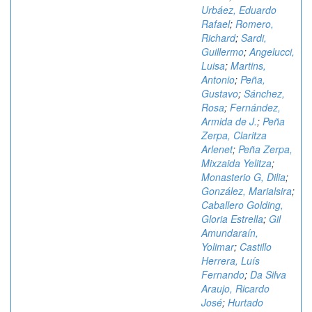
Urbáez, Eduardo
Rafael
;
Romero,
Richard
;
Sardi,
Guillermo
;
Angelucci,
Luisa
;
Martins,
Antonio
;
Peña,
Gustavo
;
Sánchez,
Rosa
;
Fernández,
Armida de J.
;
Peña
Zerpa, Claritza
Arlenet
;
Peña Zerpa,
Mixzaida Yelitza
;
Monasterio G, Dilia
;
González, Marialsira
;
Caballero Golding,
Gloria Estrella
;
Gil
Amundaraín,
Yolimar
;
Castillo
Herrera, Luís
Fernando
;
Da Silva
Araujo, Ricardo
José
;
Hurtado