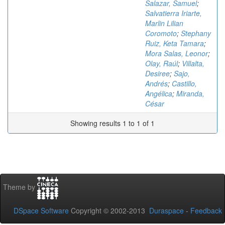
Salazar, Samuel
;
Salvatierra Iriarte,
Marlin Lilian
Coromoto
;
Stephany
Ruiz, Keta Tamara
;
Mora Salas, Leonor
;
Olay, Raúl
;
Villalta,
Desiree
;
Sajo,
Andrés
;
Castillo,
Angélica
;
Miranda,
César
Showing results 1 to 1 of 1
Theme by
DSpace Software
Copyright © 2002-2013
Duraspace
-
Feedback