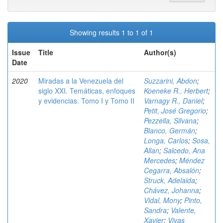
Showing results 1 to 1 of 1
Issue
Title
Author(s)
Date
2020
Miradas a la Venezuela del
Suzzarini, Abdon
;
siglo XXI. Temáticas, enfoques
Koeneke R., Herbert
;
y evidencias. Tomo I y Tomo II
Varnagy R., Daniel
;
Petit, José Gregorio
;
Pezzella, Silvana
;
Blanco, Germán
;
Longa, Carlos
;
Sosa,
Allan
;
Salcedo, Ana
Mercedes
;
Méndez
Cegarra, Absalón
;
Struck, Adelaida
;
Chávez, Johanna
;
Vidal, Mony
;
Pinto,
Sandra
;
Valente,
Xavier
;
Vivas