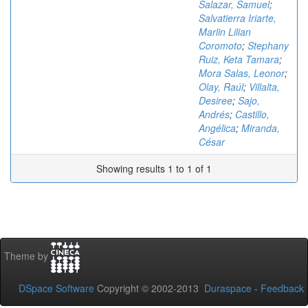
Salazar, Samuel
;
Salvatierra Iriarte,
Marlin Lilian
Coromoto
;
Stephany
Ruiz, Keta Tamara
;
Mora Salas, Leonor
;
Olay, Raúl
;
Villalta,
Desiree
;
Sajo,
Andrés
;
Castillo,
Angélica
;
Miranda,
César
Showing results 1 to 1 of 1
Theme by
DSpace Software
Copyright © 2002-2013
Duraspace
-
Feedback