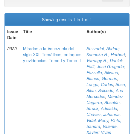
Showing results 1 to 1 of 1
Issue
Title
Author(s)
Date
2020
Miradas a la Venezuela del
Suzzarini, Abdon
;
siglo XXI. Temáticas, enfoques
Koeneke R., Herbert
;
y evidencias. Tomo I y Tomo II
Varnagy R., Daniel
;
Petit, José Gregorio
;
Pezzella, Silvana
;
Blanco, Germán
;
Longa, Carlos
;
Sosa,
Allan
;
Salcedo, Ana
Mercedes
;
Méndez
Cegarra, Absalón
;
Struck, Adelaida
;
Chávez, Johanna
;
Vidal, Mony
;
Pinto,
Sandra
;
Valente,
Xavier
;
Vivas