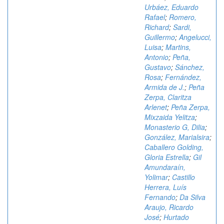
Urbáez, Eduardo
Rafael
;
Romero,
Richard
;
Sardi,
Guillermo
;
Angelucci,
Luisa
;
Martins,
Antonio
;
Peña,
Gustavo
;
Sánchez,
Rosa
;
Fernández,
Armida de J.
;
Peña
Zerpa, Claritza
Arlenet
;
Peña Zerpa,
Mixzaida Yelitza
;
Monasterio G, Dilia
;
González, Marialsira
;
Caballero Golding,
Gloria Estrella
;
Gil
Amundaraín,
Yolimar
;
Castillo
Herrera, Luís
Fernando
;
Da Silva
Araujo, Ricardo
José
;
Hurtado