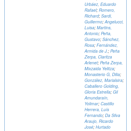
Urbáez, Eduardo
Rafael
;
Romero,
Richard
;
Sardi,
Guillermo
;
Angelucci,
Luisa
;
Martins,
Antonio
;
Peña,
Gustavo
;
Sánchez,
Rosa
;
Fernández,
Armida de J.
;
Peña
Zerpa, Claritza
Arlenet
;
Peña Zerpa,
Mixzaida Yelitza
;
Monasterio G, Dilia
;
González, Marialsira
;
Caballero Golding,
Gloria Estrella
;
Gil
Amundaraín,
Yolimar
;
Castillo
Herrera, Luís
Fernando
;
Da Silva
Araujo, Ricardo
José
;
Hurtado