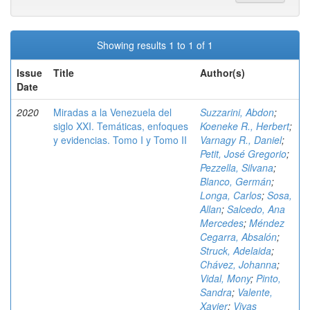
Showing results 1 to 1 of 1
Issue
Title
Author(s)
Date
2020
Miradas a la Venezuela del
Suzzarini, Abdon
;
siglo XXI. Temáticas, enfoques
Koeneke R., Herbert
;
y evidencias. Tomo I y Tomo II
Varnagy R., Daniel
;
Petit, José Gregorio
;
Pezzella, Silvana
;
Blanco, Germán
;
Longa, Carlos
;
Sosa,
Allan
;
Salcedo, Ana
Mercedes
;
Méndez
Cegarra, Absalón
;
Struck, Adelaida
;
Chávez, Johanna
;
Vidal, Mony
;
Pinto,
Sandra
;
Valente,
Xavier
;
Vivas