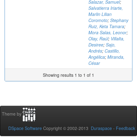
Salazar, Samuel
;
Salvatierra Iriarte,
Marlin Lilian
Coromoto
;
Stephany
Ruiz, Keta Tamara
;
Mora Salas, Leonor
;
Olay, Raúl
;
Villalta,
Desiree
;
Sajo,
Andrés
;
Castillo,
Angélica
;
Miranda,
César
Showing results 1 to 1 of 1
Theme by
DSpace Software
Copyright © 2002-2013
Duraspace
-
Feedback