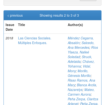
< previous
Showing results 2 to 3 of 3
Issue
Title
Author(s)
Date
2018
Las Ciencias Sociales.
Méndez Cegarra,
Múltiples Enfoques.
Absalón
;
Salcedo,
Ana Mercedes
;
Ríos
Ylaeza, Naileé
Soledad
;
Struck,
Adelaida
;
Chávez,
Yohanna
;
Vidal,
Mony
;
Morillo,
Génesis Morillo
;
Risso Ramos, Ana
Mary
;
Blanca Arcila,
Nazarelys
;
Mateo,
Carmen Aurora
;
Peña Zerpa, Claritza
Arlenet
;
Peña Zerpa,