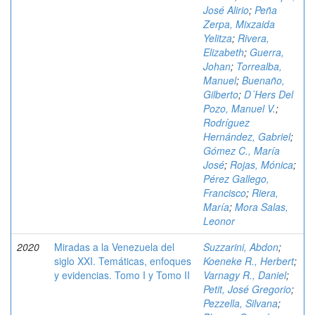
José Alirio
;
Peña
Zerpa, Mixzaida
Yelitza
;
Rivera,
Elizabeth
;
Guerra,
Johan
;
Torrealba,
Manuel
;
Buenaño,
Gilberto
;
D´Hers Del
Pozo, Manuel V.
;
Rodríguez
Hernández, Gabriel
;
Gómez C., María
José
;
Rojas, Mónica
;
Pérez Gallego,
Francisco
;
Riera,
María
;
Mora Salas,
Leonor
2020
Miradas a la Venezuela del
Suzzarini, Abdon
;
siglo XXI. Temáticas, enfoques
Koeneke R., Herbert
;
y evidencias. Tomo I y Tomo II
Varnagy R., Daniel
;
Petit, José Gregorio
;
Pezzella, Silvana
;