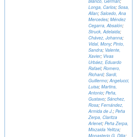
Blanco, Germán
;
Longa, Carlos
;
Sosa,
Allan
;
Salcedo, Ana
Mercedes
;
Méndez
Cegarra, Absalón
;
Struck, Adelaida
;
Chávez, Johanna
;
Vidal, Mony
;
Pinto,
Sandra
;
Valente,
Xavier
;
Vivas
Urbáez, Eduardo
Rafael
;
Romero,
Richard
;
Sardi,
Guillermo
;
Angelucci,
Luisa
;
Martins,
Antonio
;
Peña,
Gustavo
;
Sánchez,
Rosa
;
Fernández,
Armida de J.
;
Peña
Zerpa, Claritza
Arlenet
;
Peña Zerpa,
Mixzaida Yelitza
;
Monasterio G, Dilia
;