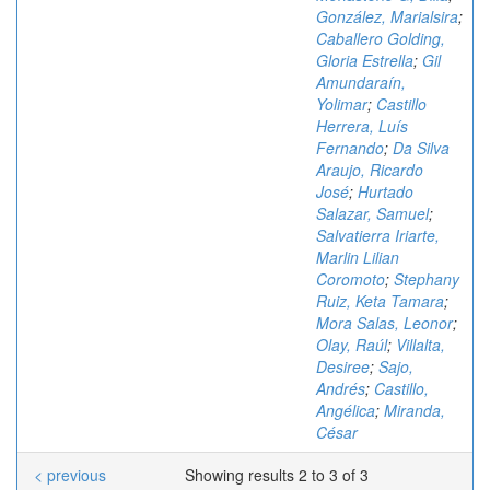
González, Marialsira
;
Caballero Golding,
Gloria Estrella
;
Gil
Amundaraín,
Yolimar
;
Castillo
Herrera, Luís
Fernando
;
Da Silva
Araujo, Ricardo
José
;
Hurtado
Salazar, Samuel
;
Salvatierra Iriarte,
Marlin Lilian
Coromoto
;
Stephany
Ruiz, Keta Tamara
;
Mora Salas, Leonor
;
Olay, Raúl
;
Villalta,
Desiree
;
Sajo,
Andrés
;
Castillo,
Angélica
;
Miranda,
César
< previous
Showing results 2 to 3 of 3