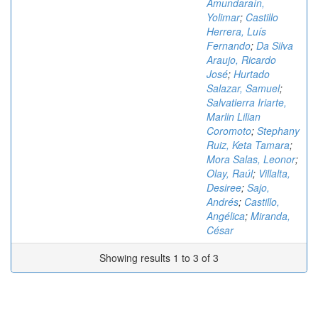
Amundaraín,
Yolimar
;
Castillo
Herrera, Luís
Fernando
;
Da Silva
Araujo, Ricardo
José
;
Hurtado
Salazar, Samuel
;
Salvatierra Iriarte,
Marlin Lilian
Coromoto
;
Stephany
Ruiz, Keta Tamara
;
Mora Salas, Leonor
;
Olay, Raúl
;
Villalta,
Desiree
;
Sajo,
Andrés
;
Castillo,
Angélica
;
Miranda,
César
Showing results 1 to 3 of 3