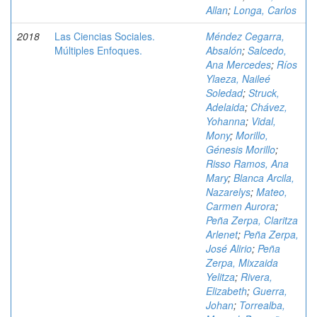
Allan
;
Longa, Carlos
2018
Las Ciencias Sociales.
Méndez Cegarra,
Múltiples Enfoques.
Absalón
;
Salcedo,
Ana Mercedes
;
Ríos
Ylaeza, Naileé
Soledad
;
Struck,
Adelaida
;
Chávez,
Yohanna
;
Vidal,
Mony
;
Morillo,
Génesis Morillo
;
Risso Ramos, Ana
Mary
;
Blanca Arcila,
Nazarelys
;
Mateo,
Carmen Aurora
;
Peña Zerpa, Claritza
Arlenet
;
Peña Zerpa,
José Alirio
;
Peña
Zerpa, Mixzaida
Yelitza
;
Rivera,
Elizabeth
;
Guerra,
Johan
;
Torrealba,