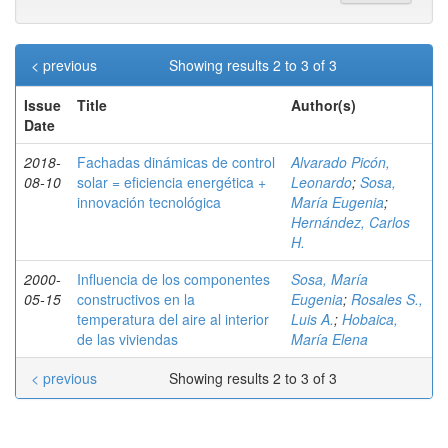
< previous
Showing results 2 to 3 of 3
Issue
Title
Author(s)
Date
2018-
Fachadas dinámicas de control
Alvarado Picón,
08-10
solar = eficiencia energética +
Leonardo
;
Sosa,
innovación tecnológica
María Eugenia
;
Hernández, Carlos
H.
2000-
Influencia de los componentes
Sosa, María
05-15
constructivos en la
Eugenia
;
Rosales S.,
temperatura del aire al interior
Luis A.
;
Hobaica,
de las viviendas
María Elena
< previous
Showing results 2 to 3 of 3