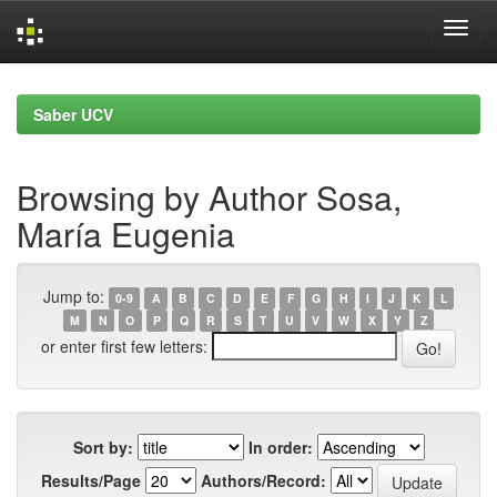
Skip
navigation
Saber UCV
Browsing by Author Sosa,
María Eugenia
Jump to:
0-9
A
B
C
D
E
F
G
H
I
J
K
L
M
N
O
P
Q
R
S
T
U
V
W
X
Y
Z
or enter first few letters:
Sort by:
In order:
Results/Page
Authors/Record: