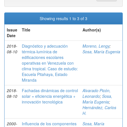
Showing results 1 to 3 of 3
Issue
Title
Author(s)
Date
2018-
Diagnóstico y adecuación
Moreno, Lengy
;
08-10
térmica-lumínica de
Sosa, María Eugenia
edificaciones escolares
operativas en Venezuela con
clima tropical. Caso de estudio:
Escuela Pitahaya, Estado
Miranda
2018-
Fachadas dinámicas de control
Alvarado Picón,
08-10
solar = eficiencia energética +
Leonardo
;
Sosa,
innovación tecnológica
María Eugenia
;
Hernández, Carlos
H.
2000-
Influencia de los componentes
Sosa, María