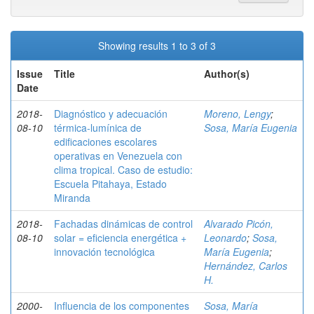
Showing results 1 to 3 of 3
Issue
Title
Author(s)
Date
2018-
Diagnóstico y adecuación
Moreno, Lengy
;
08-10
térmica-lumínica de
Sosa, María Eugenia
edificaciones escolares
operativas en Venezuela con
clima tropical. Caso de estudio:
Escuela Pitahaya, Estado
Miranda
2018-
Fachadas dinámicas de control
Alvarado Picón,
08-10
solar = eficiencia energética +
Leonardo
;
Sosa,
innovación tecnológica
María Eugenia
;
Hernández, Carlos
H.
2000-
Influencia de los componentes
Sosa, María