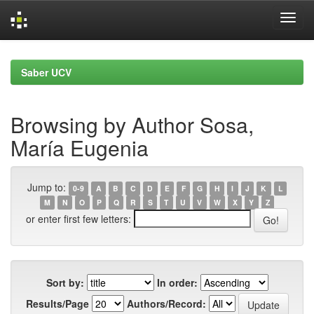
Skip
navigation
Saber UCV
Browsing by Author Sosa,
María Eugenia
Jump to:
0-9
A
B
C
D
E
F
G
H
I
J
K
L
M
N
O
P
Q
R
S
T
U
V
W
X
Y
Z
or enter first few letters:
Sort by:
In order:
Results/Page
Authors/Record: