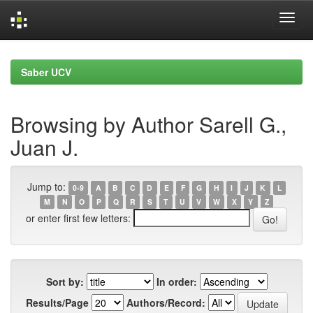
Skip
navigation
Saber UCV
Browsing by Author Sarell G.,
Juan J.
Jump to:
0-9
A
B
C
D
E
F
G
H
I
J
K
L
M
N
O
P
Q
R
S
T
U
V
W
X
Y
Z
or enter first few letters:
Sort by:
In order:
Results/Page
Authors/Record: