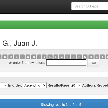
 G., Juan J.
C
D
E
F
G
H
I
J
K
L
M
N
O
P
Q
R
S
T
or enter first few letters:
In order:
Results/Page
Authors/Record
Showing results 3 to 5 of 5