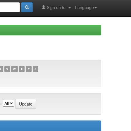
Sign on to:
Language
U
V
W
X
Y
Z
: