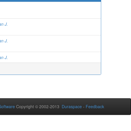
an J.
an J.
an J.
oftware
Copyright © 2002-2013
Duraspace
-
Feedback