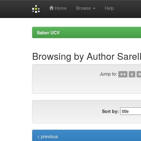
Home
Browse
Help
Skip
navigation
Saber UCV
Browsing by Author Sarell
Jump to:
0-9
A
B
Sort by:
< previous