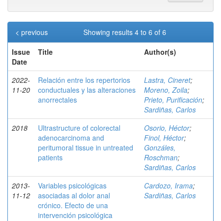
< previous
Showing results 4 to 6 of 6
Issue
Title
Author(s)
Date
2022-
Relación entre los repertorios
Lastra, Cineret
;
11-20
conductuales y las alteraciones
Moreno, Zoila
;
anorrectales
Prieto, Purificación
;
Sardiñas, Carlos
2018
Ultrastructure of colorectal
Osorio, Héctor
;
adenocarcinoma and
Finol, Héctor
;
peritumoral tissue in untreated
Gonzáles,
patients
Roschman
;
Sardiñas, Carlos
2013-
Variables psicológicas
Cardozo, Irama
;
11-12
asociadas al dolor anal
Sardiñas, Carlos
crónico. Efecto de una
intervención psicológica