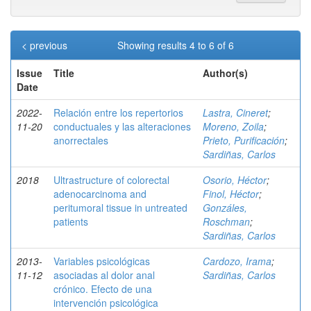
< previous
Showing results 4 to 6 of 6
Issue
Title
Author(s)
Date
2022-
Relación entre los repertorios
Lastra, Cineret
;
11-20
conductuales y las alteraciones
Moreno, Zoila
;
anorrectales
Prieto, Purificación
;
Sardiñas, Carlos
2018
Ultrastructure of colorectal
Osorio, Héctor
;
adenocarcinoma and
Finol, Héctor
;
peritumoral tissue in untreated
Gonzáles,
patients
Roschman
;
Sardiñas, Carlos
2013-
Variables psicológicas
Cardozo, Irama
;
11-12
asociadas al dolor anal
Sardiñas, Carlos
crónico. Efecto de una
intervención psicológica