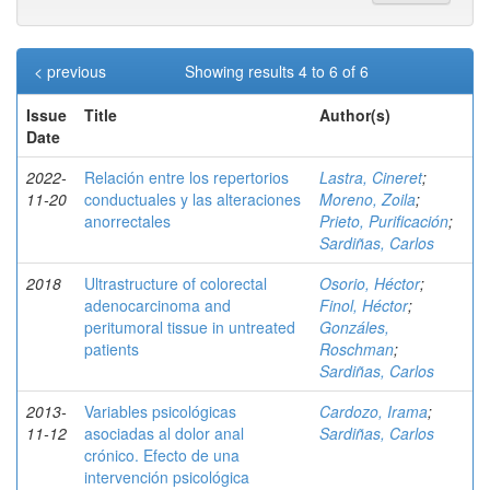
< previous
Showing results 4 to 6 of 6
Issue
Title
Author(s)
Date
2022-
Relación entre los repertorios
Lastra, Cineret
;
11-20
conductuales y las alteraciones
Moreno, Zoila
;
anorrectales
Prieto, Purificación
;
Sardiñas, Carlos
2018
Ultrastructure of colorectal
Osorio, Héctor
;
adenocarcinoma and
Finol, Héctor
;
peritumoral tissue in untreated
Gonzáles,
patients
Roschman
;
Sardiñas, Carlos
2013-
Variables psicológicas
Cardozo, Irama
;
11-12
asociadas al dolor anal
Sardiñas, Carlos
crónico. Efecto de una
intervención psicológica