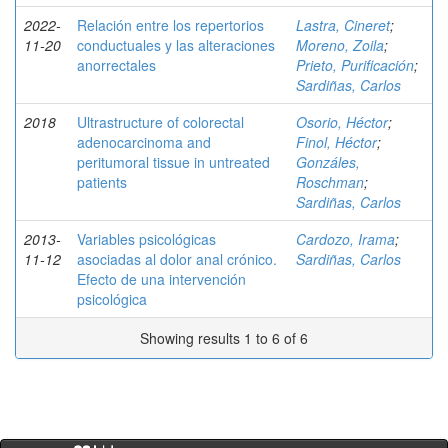
2022-
Relación entre los repertorios
Lastra, Cineret
;
11-20
conductuales y las alteraciones
Moreno, Zoila
;
anorrectales
Prieto, Purificación
;
Sardiñas, Carlos
2018
Ultrastructure of colorectal
Osorio, Héctor
;
adenocarcinoma and
Finol, Héctor
;
peritumoral tissue in untreated
Gonzáles,
patients
Roschman
;
Sardiñas, Carlos
2013-
Variables psicológicas
Cardozo, Irama
;
11-12
asociadas al dolor anal crónico.
Sardiñas, Carlos
Efecto de una intervención
psicológica
Showing results 1 to 6 of 6