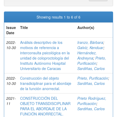
Showing results 1 to 6 of 6
Issue
Title
Author(s)
Date
2022-
Análisis descriptivo de los
Iranzo, Bárbara
;
10-30
motivos de referencia a
Galviz, Kenduar
;
interconsulta psicológica en la
Hernández,
unidad de coloproctología del
Andreyna
;
Prieto,
Instituto Autónomo Hospital
Purificación
;
Universitario de Caracas
Sardiñas, Carlos
2022-
Construcción del objeto
Prieto, Purificación
;
10-30
transdiciplinar para el abordaje
Sardiñas, Carlos
de la función anorrectal.
2021-
CONSTRUCCIÓN DEL
Prieto Rodríguez,
11
OBJETO TRANSDISCIPLINAR
Purificación
;
PARA EL ABORDAJE DE LA
Sardiñas, Carlos
FUNCIÓN ANORRECTAL.