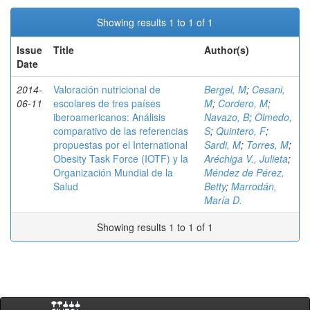
Showing results 1 to 1 of 1
Issue
Title
Author(s)
Date
2014-
Valoración nutricional de
Bergel, M
;
Cesani,
06-11
escolares de tres países
M
;
Cordero, M
;
iberoamericanos: Análisis
Navazo, B
;
Olmedo,
comparativo de las referencias
S
;
Quintero, F
;
propuestas por el International
Sardi, M
;
Torres, M
;
Obesity Task Force (IOTF) y la
Aréchiga V., Julieta
;
Organización Mundial de la
Méndez de Pérez,
Salud
Betty
;
Marrodán,
María D.
Showing results 1 to 1 of 1