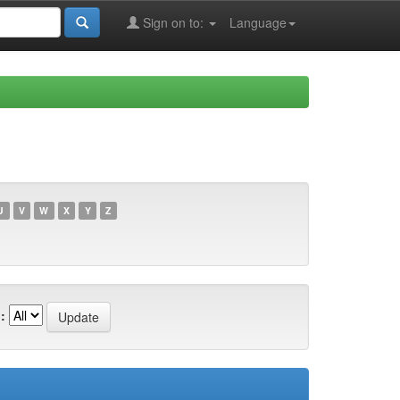
Sign on to:
Language
U
V
W
X
Y
Z
: