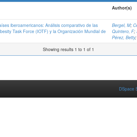
Author(s)
países iberoamericanos: Análisis comparativo de las
Bergel, M
;
C
Obesity Task Force (IOTF) y la Organización Mundial de
Quintero, F
;
Pérez, Betty
Showing results 1 to 1 of 1
DSpace S