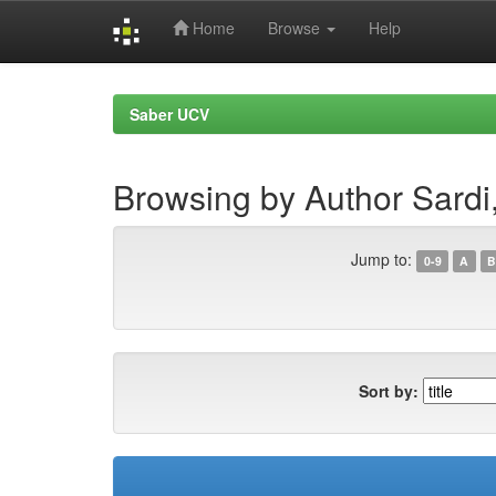
Home
Browse
Help
Skip
navigation
Saber UCV
Browsing by Author Sardi
Jump to:
0-9
A
B
Sort by: