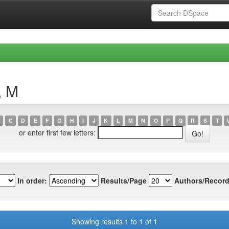
, M
C
D
E
F
G
H
I
J
K
L
M
N
O
P
Q
R
S
T
or enter first few letters:
In order:
Results/Page
Authors/Record
Showing results 1 to 1 of 1