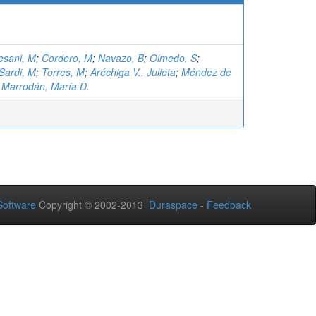
esani, M
;
Cordero, M
;
Navazo, B
;
Olmedo, S
;
Sardi, M
;
Torres, M
;
Aréchiga V., Julieta
;
Méndez de
;
Marrodán, María D.
oftware
Copyright © 2002-2013
Duraspace
-
Feedback