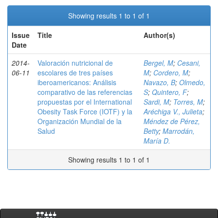
Showing results 1 to 1 of 1
Issue
Title
Author(s)
Date
2014-
Valoración nutricional de
Bergel, M
;
Cesani,
06-11
escolares de tres países
M
;
Cordero, M
;
iberoamericanos: Análisis
Navazo, B
;
Olmedo,
comparativo de las referencias
S
;
Quintero, F
;
propuestas por el International
Sardi, M
;
Torres, M
;
Obesity Task Force (IOTF) y la
Aréchiga V., Julieta
;
Organización Mundial de la
Méndez de Pérez,
Salud
Betty
;
Marrodán,
María D.
Showing results 1 to 1 of 1