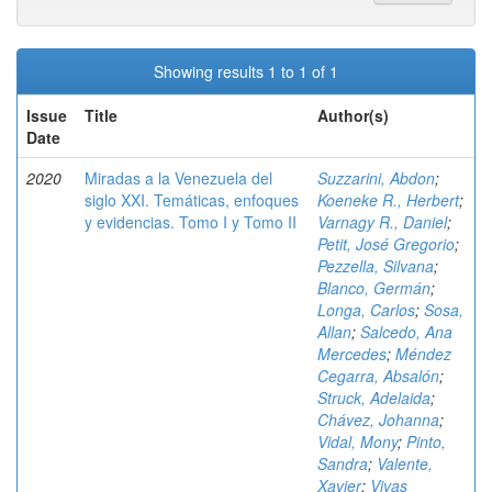
Showing results 1 to 1 of 1
Issue
Title
Author(s)
Date
2020
Miradas a la Venezuela del
Suzzarini, Abdon
;
siglo XXI. Temáticas, enfoques
Koeneke R., Herbert
;
y evidencias. Tomo I y Tomo II
Varnagy R., Daniel
;
Petit, José Gregorio
;
Pezzella, Silvana
;
Blanco, Germán
;
Longa, Carlos
;
Sosa,
Allan
;
Salcedo, Ana
Mercedes
;
Méndez
Cegarra, Absalón
;
Struck, Adelaida
;
Chávez, Johanna
;
Vidal, Mony
;
Pinto,
Sandra
;
Valente,
Xavier
;
Vivas