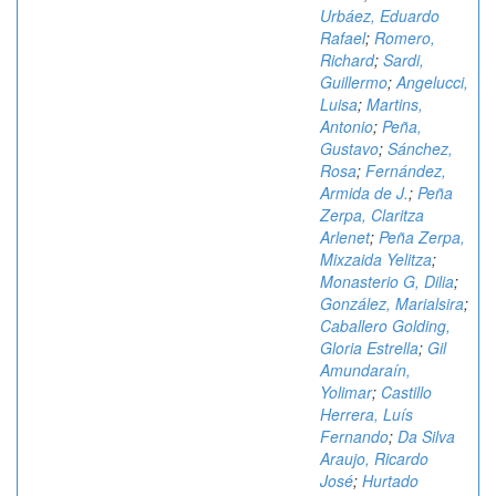
Urbáez, Eduardo
Rafael
;
Romero,
Richard
;
Sardi,
Guillermo
;
Angelucci,
Luisa
;
Martins,
Antonio
;
Peña,
Gustavo
;
Sánchez,
Rosa
;
Fernández,
Armida de J.
;
Peña
Zerpa, Claritza
Arlenet
;
Peña Zerpa,
Mixzaida Yelitza
;
Monasterio G, Dilia
;
González, Marialsira
;
Caballero Golding,
Gloria Estrella
;
Gil
Amundaraín,
Yolimar
;
Castillo
Herrera, Luís
Fernando
;
Da Silva
Araujo, Ricardo
José
;
Hurtado