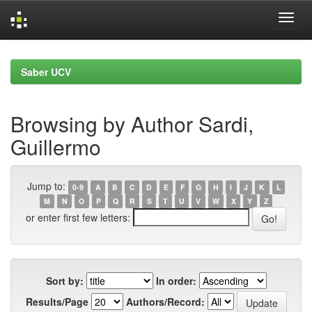
Skip
navigation
Saber UCV
Browsing by Author Sardi,
Guillermo
Jump to:
0-9
A
B
C
D
E
F
G
H
I
J
K
L
M
N
O
P
Q
R
S
T
U
V
W
X
Y
Z
or enter first few letters:
Sort by:
In order:
Results/Page
Authors/Record: