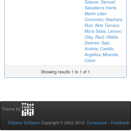
Salazar, Samuel
;
Salvatierra Iriarte,
Marlin Lilian
Coromoto
;
Stephany
Ruiz, Keta Tamara
;
Mora Salas, Leonor
;
Olay, Raúl
;
Villalta,
Desiree
;
Sajo,
Andrés
;
Castillo,
Angélica
;
Miranda,
César
Showing results 1 to 1 of 1
Theme by
DSpace Software
Copyright © 2002-2013
Duraspace
-
Feedback