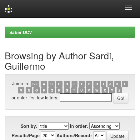
Skip
navigation
Saber UCV
Browsing by Author Sardi,
Guillermo
Jump to:
0-9
A
B
C
D
E
F
G
H
I
J
K
L
M
N
O
P
Q
R
S
T
U
V
W
X
Y
Z
or enter first few letters:
Sort by:
In order:
Results/Page
Authors/Record: