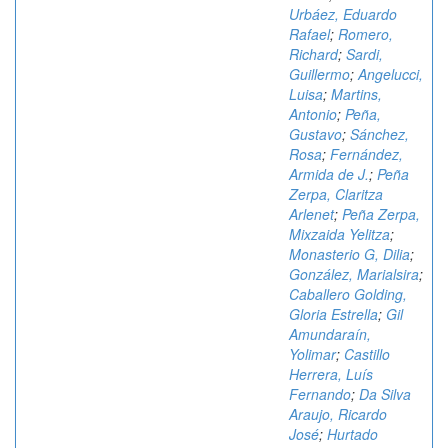
Urbáez, Eduardo
Rafael
;
Romero,
Richard
;
Sardi,
Guillermo
;
Angelucci,
Luisa
;
Martins,
Antonio
;
Peña,
Gustavo
;
Sánchez,
Rosa
;
Fernández,
Armida de J.
;
Peña
Zerpa, Claritza
Arlenet
;
Peña Zerpa,
Mixzaida Yelitza
;
Monasterio G, Dilia
;
González, Marialsira
;
Caballero Golding,
Gloria Estrella
;
Gil
Amundaraín,
Yolimar
;
Castillo
Herrera, Luís
Fernando
;
Da Silva
Araujo, Ricardo
José
;
Hurtado