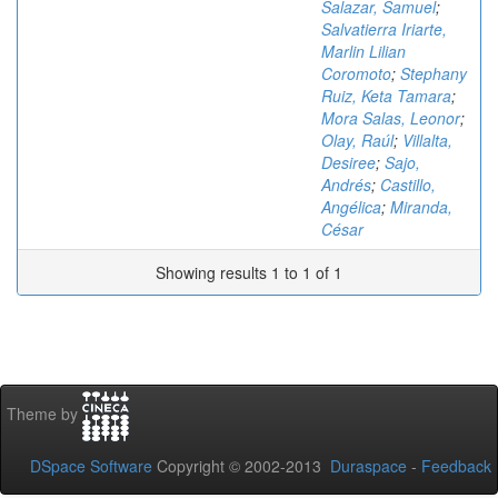
Salazar, Samuel
;
Salvatierra Iriarte,
Marlin Lilian
Coromoto
;
Stephany
Ruiz, Keta Tamara
;
Mora Salas, Leonor
;
Olay, Raúl
;
Villalta,
Desiree
;
Sajo,
Andrés
;
Castillo,
Angélica
;
Miranda,
César
Showing results 1 to 1 of 1
Theme by
DSpace Software
Copyright © 2002-2013
Duraspace
-
Feedback