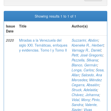
Showing results 1 to 1 of 1
Issue
Title
Author(s)
Date
2020
Miradas a la Venezuela del
Suzzarini, Abdon
;
siglo XXI. Temáticas, enfoques
Koeneke R., Herbert
;
y evidencias. Tomo I y Tomo II
Varnagy R., Daniel
;
Petit, José Gregorio
;
Pezzella, Silvana
;
Blanco, Germán
;
Longa, Carlos
;
Sosa,
Allan
;
Salcedo, Ana
Mercedes
;
Méndez
Cegarra, Absalón
;
Struck, Adelaida
;
Chávez, Johanna
;
Vidal, Mony
;
Pinto,
Sandra
;
Valente,
Xavier
;
Vivas