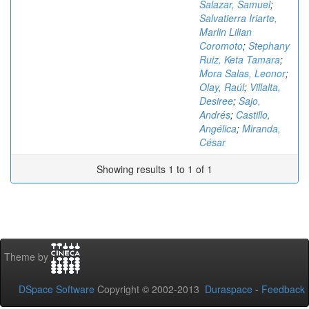
Salazar, Samuel
;
Salvatierra Iriarte,
Marlin Lilian
Coromoto
;
Stephany
Ruiz, Keta Tamara
;
Mora Salas, Leonor
;
Olay, Raúl
;
Villalta,
Desiree
;
Sajo,
Andrés
;
Castillo,
Angélica
;
Miranda,
César
Showing results 1 to 1 of 1
Theme by
DSpace Software
Copyright © 2002-2013
Duraspace
-
Feedback