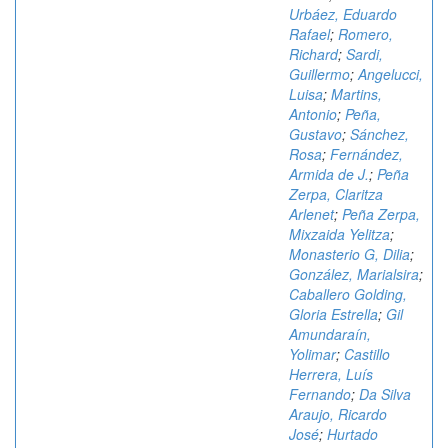
Urbáez, Eduardo
Rafael
;
Romero,
Richard
;
Sardi,
Guillermo
;
Angelucci,
Luisa
;
Martins,
Antonio
;
Peña,
Gustavo
;
Sánchez,
Rosa
;
Fernández,
Armida de J.
;
Peña
Zerpa, Claritza
Arlenet
;
Peña Zerpa,
Mixzaida Yelitza
;
Monasterio G, Dilia
;
González, Marialsira
;
Caballero Golding,
Gloria Estrella
;
Gil
Amundaraín,
Yolimar
;
Castillo
Herrera, Luís
Fernando
;
Da Silva
Araujo, Ricardo
José
;
Hurtado