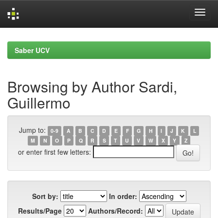
Skip
navigation
Saber UCV
Browsing by Author Sardi,
Guillermo
Jump to:
0-9
A
B
C
D
E
F
G
H
I
J
K
L
M
N
O
P
Q
R
S
T
U
V
W
X
Y
Z
or enter first few letters:
Sort by:
In order:
Results/Page
Authors/Record: