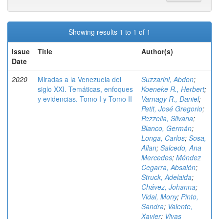
Showing results 1 to 1 of 1
Issue
Title
Author(s)
Date
2020
Miradas a la Venezuela del
Suzzarini, Abdon
;
siglo XXI. Temáticas, enfoques
Koeneke R., Herbert
;
y evidencias. Tomo I y Tomo II
Varnagy R., Daniel
;
Petit, José Gregorio
;
Pezzella, Silvana
;
Blanco, Germán
;
Longa, Carlos
;
Sosa,
Allan
;
Salcedo, Ana
Mercedes
;
Méndez
Cegarra, Absalón
;
Struck, Adelaida
;
Chávez, Johanna
;
Vidal, Mony
;
Pinto,
Sandra
;
Valente,
Xavier
;
Vivas