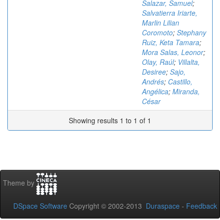
Salazar, Samuel
;
Salvatierra Iriarte,
Marlin Lilian
Coromoto
;
Stephany
Ruiz, Keta Tamara
;
Mora Salas, Leonor
;
Olay, Raúl
;
Villalta,
Desiree
;
Sajo,
Andrés
;
Castillo,
Angélica
;
Miranda,
César
Showing results 1 to 1 of 1
Theme by
DSpace Software
Copyright © 2002-2013
Duraspace
-
Feedback