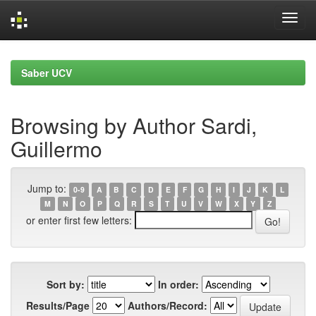
Skip
navigation
Saber UCV
Browsing by Author Sardi,
Guillermo
Jump to:
0-9
A
B
C
D
E
F
G
H
I
J
K
L
M
N
O
P
Q
R
S
T
U
V
W
X
Y
Z
or enter first few letters:
Sort by:
In order:
Results/Page
Authors/Record: