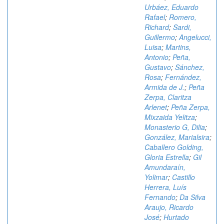
Urbáez, Eduardo
Rafael
;
Romero,
Richard
;
Sardi,
Guillermo
;
Angelucci,
Luisa
;
Martins,
Antonio
;
Peña,
Gustavo
;
Sánchez,
Rosa
;
Fernández,
Armida de J.
;
Peña
Zerpa, Claritza
Arlenet
;
Peña Zerpa,
Mixzaida Yelitza
;
Monasterio G, Dilia
;
González, Marialsira
;
Caballero Golding,
Gloria Estrella
;
Gil
Amundaraín,
Yolimar
;
Castillo
Herrera, Luís
Fernando
;
Da Silva
Araujo, Ricardo
José
;
Hurtado