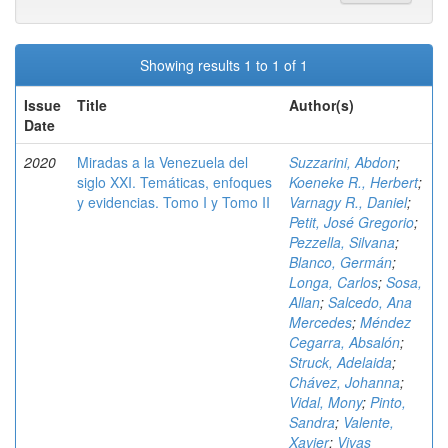
Showing results 1 to 1 of 1
Issue
Title
Author(s)
Date
2020
Miradas a la Venezuela del
Suzzarini, Abdon
;
siglo XXI. Temáticas, enfoques
Koeneke R., Herbert
;
y evidencias. Tomo I y Tomo II
Varnagy R., Daniel
;
Petit, José Gregorio
;
Pezzella, Silvana
;
Blanco, Germán
;
Longa, Carlos
;
Sosa,
Allan
;
Salcedo, Ana
Mercedes
;
Méndez
Cegarra, Absalón
;
Struck, Adelaida
;
Chávez, Johanna
;
Vidal, Mony
;
Pinto,
Sandra
;
Valente,
Xavier
;
Vivas