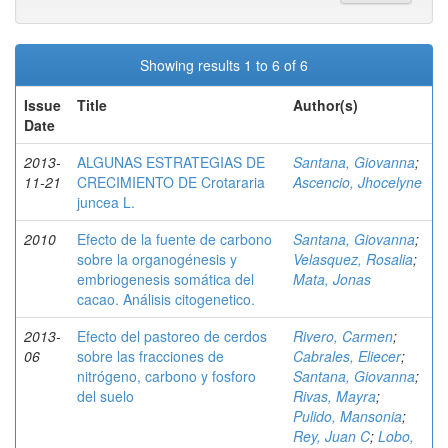
Showing results 1 to 6 of 6
Issue
Title
Author(s)
Date
2013-
ALGUNAS ESTRATEGIAS DE
Santana, Giovanna
;
11-21
CRECIMIENTO DE Crotararia
Ascencio, Jhocelyne
juncea L.
2010
Efecto de la fuente de carbono
Santana, Giovanna
;
sobre la organogénesis y
Velasquez, Rosalia
;
embriogenesis somática del
Mata, Jonas
cacao. Análisis citogenetico.
2013-
Efecto del pastoreo de cerdos
Rivero, Carmen
;
06
sobre las fracciones de
Cabrales, Eliecer
;
nitrógeno, carbono y fosforo
Santana, Giovanna
;
del suelo
Rivas, Mayra
;
Pulido, Mansonia
;
Rey, Juan C
;
Lobo,