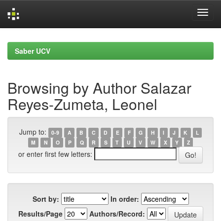
Skip
navigation
Saber UCV
Browsing by Author Salazar
Reyes-Zumeta, Leonel
Jump to:
0-9
A
B
C
D
E
F
G
H
I
J
K
L
M
N
O
P
Q
R
S
T
U
V
W
X
Y
Z
or enter first few letters:
Sort by:
In order:
Results/Page
Authors/Record: