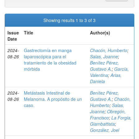
Showing results 1 to 3 of 3
Issue
Title
Author(s)
Date
2024-
Gastrectomía en manga
Chacón, Humberto
;
08-26
laparoscópica para el
Salas, Joanne
;
tratamiento de la obesidad
Benítez Pérez,
mórbida
Gustavo A.
;
García,
Valentina
;
Arias,
Daniela
2024-
Metástasis Intestinal de
Benítez Pérez,
08-26
Melanoma. A propósito de un
Gustavo A.
;
Chacón,
caso.
Humberto
;
Salas,
Joanne
;
Obregón,
Francisco
;
La Forgia,
Giambattista
;
González, Joel