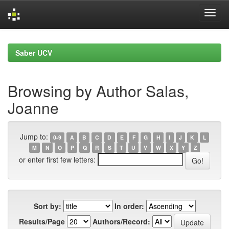
Skip
navigation
Saber UCV
Browsing by Author Salas,
Joanne
Jump to:
0-9
A
B
C
D
E
F
G
H
I
J
K
L
M
N
O
P
Q
R
S
T
U
V
W
X
Y
Z
or enter first few letters:
Sort by:
In order:
Results/Page
Authors/Record: