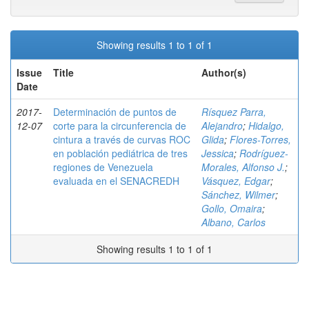
Showing results 1 to 1 of 1
Issue
Title
Author(s)
Date
2017-
Determinación de puntos de
Rísquez Parra,
12-07
corte para la circunferencia de
Alejandro
;
Hidalgo,
cintura a través de curvas ROC
Glida
;
Flores-Torres,
en población pediátrica de tres
Jessica
;
Rodríguez-
regiones de Venezuela
Morales, Alfonso J.
;
evaluada en el SENACREDH
Vásquez, Edgar
;
Sánchez, Wilmer
;
Gollo, Omaira
;
Albano, Carlos
Showing results 1 to 1 of 1