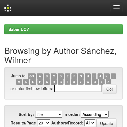
Skip
navigation
Saber UCV
Browsing by Author Sánchez,
Wilmer
Jump to:
0-9
A
B
C
D
E
F
G
H
I
J
K
L
M
N
O
P
Q
R
S
T
U
V
W
X
Y
Z
or enter first few letters:
Sort by:
In order:
Results/Page
Authors/Record: