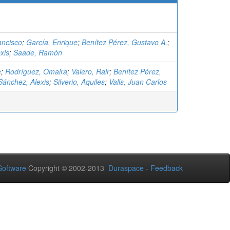
ancisco
;
García, Enrique
;
Benítez Pérez, Gustavo A.
;
xis
;
Saade, Ramón
e
;
Rodríguez, Omaira
;
Valero, Rair
;
Benítez Pérez,
Sánchez, Alexis
;
Silverio, Aquiles
;
Valls, Juan Carlos
oftware
Copyright © 2002-2013
Duraspace
-
Feedback