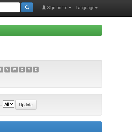
Sign on to:
Language
U
V
W
X
Y
Z
: