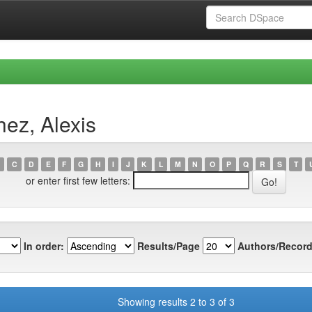
ez, Alexis
C
D
E
F
G
H
I
J
K
L
M
N
O
P
Q
R
S
T
or enter first few letters:
In order:
Results/Page
Authors/Record
Showing results 2 to 3 of 3