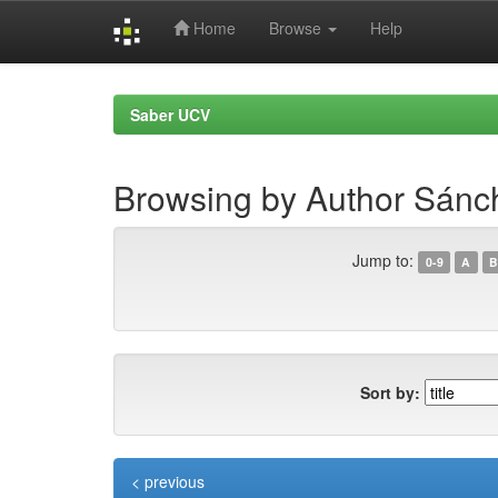
Home
Browse
Help
Skip
navigation
Saber UCV
Browsing by Author Sánch
Jump to:
0-9
A
B
Sort by:
< previous