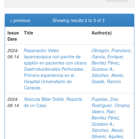
< previous
Showing results 2 to 3 of 3
Issue
Title
Author(s)
Date
2024-
Reparación Video
Obregón, Francisco
;
08-14
laparoscópica con parche de
García, Enrique
;
epiplón en pacientes con ulcera
Benítez Pérez,
Gastroduodenales Perforadas.
Gustavo A.
;
Primera experiencia en el
Sánchez, Alexis
;
Hospital Universitario de
Saade, Ramón
Caracas.
2024-
Vesícula Biliar Doble. Reporte
Pujadas, Zoe
;
08-14
de un Caso
Rodríguez, Omaira
;
Valero, Rair
;
Benítez Pérez,
Gustavo A.
;
Sánchez, Alexis
;
Silverio, Aquiles
;