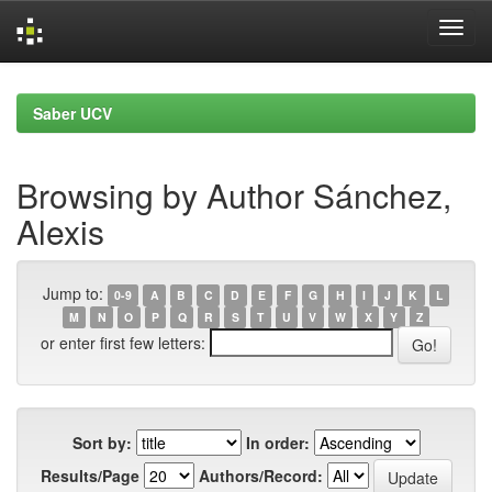
Skip
navigation
Saber UCV
Browsing by Author Sánchez,
Alexis
Jump to:
0-9
A
B
C
D
E
F
G
H
I
J
K
L
M
N
O
P
Q
R
S
T
U
V
W
X
Y
Z
or enter first few letters:
Sort by:
In order:
Results/Page
Authors/Record: