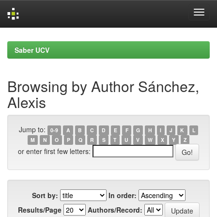
Skip
navigation
Saber UCV
Browsing by Author Sánchez,
Alexis
Jump to:
0-9
A
B
C
D
E
F
G
H
I
J
K
L
M
N
O
P
Q
R
S
T
U
V
W
X
Y
Z
or enter first few letters:
Sort by:
In order:
Results/Page
Authors/Record: