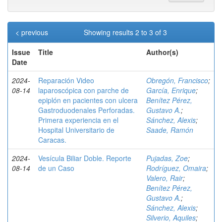
< previous
Showing results 2 to 3 of 3
Issue
Title
Author(s)
Date
2024-
Reparación Video
Obregón, Francisco
;
08-14
laparoscópica con parche de
García, Enrique
;
epiplón en pacientes con ulcera
Benítez Pérez,
Gastroduodenales Perforadas.
Gustavo A.
;
Primera experiencia en el
Sánchez, Alexis
;
Hospital Universitario de
Saade, Ramón
Caracas.
2024-
Vesícula Biliar Doble. Reporte
Pujadas, Zoe
;
08-14
de un Caso
Rodríguez, Omaira
;
Valero, Rair
;
Benítez Pérez,
Gustavo A.
;
Sánchez, Alexis
;
Silverio, Aquiles
;