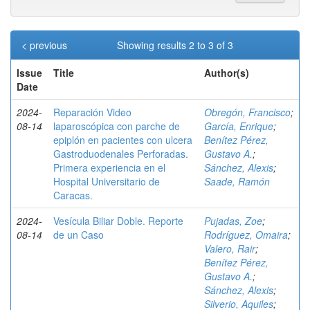
< previous
Showing results 2 to 3 of 3
Issue
Title
Author(s)
Date
2024-
Reparación Video
Obregón, Francisco
;
08-14
laparoscópica con parche de
García, Enrique
;
epiplón en pacientes con ulcera
Benítez Pérez,
Gastroduodenales Perforadas.
Gustavo A.
;
Primera experiencia en el
Sánchez, Alexis
;
Hospital Universitario de
Saade, Ramón
Caracas.
2024-
Vesícula Biliar Doble. Reporte
Pujadas, Zoe
;
08-14
de un Caso
Rodríguez, Omaira
;
Valero, Rair
;
Benítez Pérez,
Gustavo A.
;
Sánchez, Alexis
;
Silverio, Aquiles
;