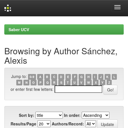
Skip
navigation
Saber UCV
Browsing by Author Sánchez,
Alexis
Jump to:
0-9
A
B
C
D
E
F
G
H
I
J
K
L
M
N
O
P
Q
R
S
T
U
V
W
X
Y
Z
or enter first few letters:
Sort by:
In order:
Results/Page
Authors/Record: