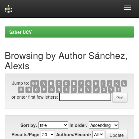
Skip
navigation
Saber UCV
Browsing by Author Sánchez,
Alexis
Jump to:
0-9
A
B
C
D
E
F
G
H
I
J
K
L
M
N
O
P
Q
R
S
T
U
V
W
X
Y
Z
or enter first few letters:
Sort by:
In order:
Results/Page
Authors/Record: