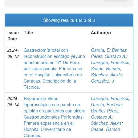
Showing results 1 to 3 of 3
Issue
Title
Author(s)
Date
2024-
Gastrectomía total con
García, E
;
Benítez
08-12
reconstrucción esófago-yeyuno
Pérez, Gustavo A.
;
anastomosis en "Y" De Roux
Obregón, Francisco
;
por laparoscopia. Primer caso
Saade, Ramón
;
en el Hospital Universitario de
Sánchez, Alexis
;
Caracas. Descripción de la
González, J
Técnica.
2024-
Reparación Video
Obregón, Francisco
;
08-14
laparoscópica con parche de
García, Enrique
;
epiplón en pacientes con ulcera
Benítez Pérez,
Gastroduodenales Perforadas.
Gustavo A.
;
Primera experiencia en el
Sánchez, Alexis
;
Hospital Universitario de
Saade, Ramón
Caracas.