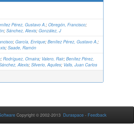
nítez Pérez, Gustavo A.
;
Obregón, Francisco
;
ón
;
Sánchez, Alexis
;
González, J
ancisco
;
García, Enrique
;
Benítez Pérez, Gustavo A.
;
xis
;
Saade, Ramón
e
;
Rodríguez, Omaira
;
Valero, Rair
;
Benítez Pérez,
Sánchez, Alexis
;
Silverio, Aquiles
;
Valls, Juan Carlos
oftware
Copyright © 2002-2013
Duraspace
-
Feedback