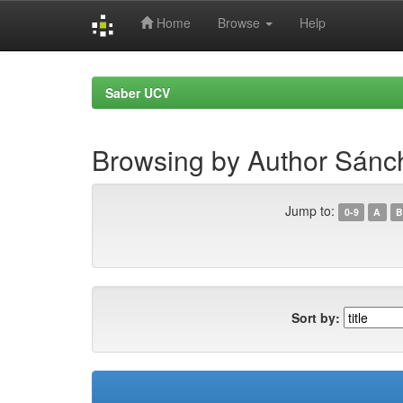
Home
Browse
Help
Skip
navigation
Saber UCV
Browsing by Author Sánch
Jump to:
0-9
A
B
Sort by: