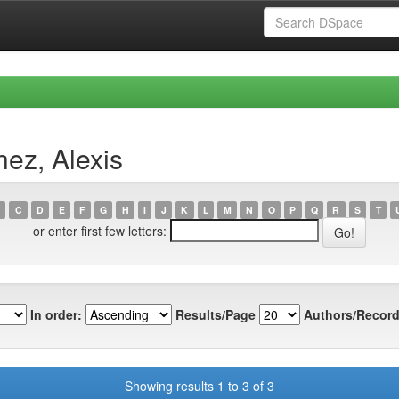
ez, Alexis
C
D
E
F
G
H
I
J
K
L
M
N
O
P
Q
R
S
T
or enter first few letters:
In order:
Results/Page
Authors/Record
Showing results 1 to 3 of 3