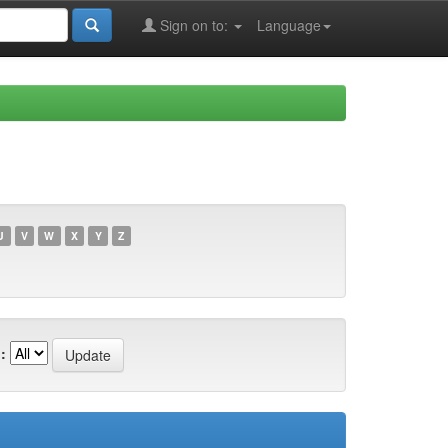
Sign on to:
Language
U
V
W
X
Y
Z
: