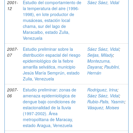
2001-
Estudio del comportamiento de
Sáez Sáez, Vidal
12
la temperatura del aire (1996-
1998), en lote productor de
musáceas, estación local
chama, sur del lago de
Maracaibo, estado Zulia,
Venezuela
2007-
Estudio preliminar sobre la
Sáez Sáez, Vidal
;
07
distribución espacial del riesgo
Seijas, Milady
;
epidemiológico de la fiebre
Montezuma,
amarilla selvática, municipio
Dayana
;
Paublini,
Jesús María Semprún, estado
Hernán
Zulia, Venezuela
2007-
Estudio preliminar: zonas de
Rodriguez, Irina
;
06
amenaza epidemiológica de
Sáez Sáez, Vidal
;
dengue bajo condiciones de
Rubio-Palis, Yasmin
;
estacionalidad de la lluvia
Vásquez, Moises
(1997-2002). Área
metropolitana de Maracay,
estado Aragua, Venezuela