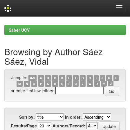
Skip
navigation
Saber UCV
Browsing by Author Sáez
Sáez, Vidal
Jump to:
0-9
A
B
C
D
E
F
G
H
I
J
K
L
M
N
O
P
Q
R
S
T
U
V
W
X
Y
Z
or enter first few letters:
Sort by:
In order:
Results/Page
Authors/Record: