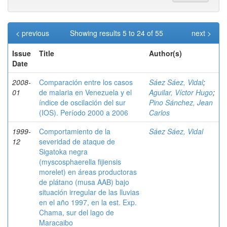
< previous
Showing results 5 to 24 of 55
next >
Issue
Title
Author(s)
Date
2008-
Comparación entre los casos
Sáez Sáez, Vidal
;
01
de malaria en Venezuela y el
Aguilar, Víctor Hugo
;
índice de oscilación del sur
Pino Sánchez, Jean
(IOS). Período 2000 a 2006
Carlos
1999-
Comportamiento de la
Sáez Sáez, Vidal
12
severidad de ataque de
Sigatoka negra
(myscosphaerella fijiensis
morelet) en áreas productoras
de plátano (musa AAB) bajo
situación irregular de las lluvias
en el año 1997, en la est. Exp.
Chama, sur del lago de
Maracaibo