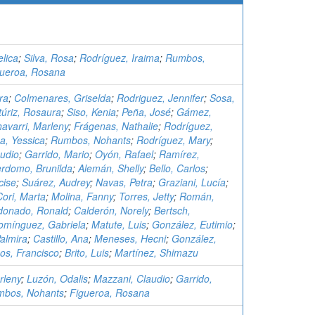
elica
;
Silva, Rosa
;
Rodríguez, Iraima
;
Rumbos,
gueroa, Rosana
ra
;
Colmenares, Griselda
;
Rodriguez, Jennifer
;
Sosa,
túriz, Rosaura
;
Siso, Kenia
;
Peña, José
;
Gámez,
avarri, Marleny
;
Frágenas, Nathalie
;
Rodríguez,
a, Yessica
;
Rumbos, Nohants
;
Rodríguez, Mary
;
udio
;
Garrido, Mario
;
Oyón, Rafael
;
Ramírez,
rdomo, Brunilda
;
Alemán, Shelly
;
Bello, Carlos
;
cise
;
Suárez, Audrey
;
Navas, Petra
;
Graziani, Lucía
;
Cori, Marta
;
Molina, Fanny
;
Torres, Jetty
;
Román,
donado, Ronald
;
Calderón, Norely
;
Bertsch,
omínguez, Gabriela
;
Matute, Luis
;
González, Eutimio
;
almira
;
Castillo, Ana
;
Meneses, Hecni
;
González,
os, Francisco
;
Brito, Luis
;
Martínez, Shimazu
rleny
;
Luzón, Odalis
;
Mazzani, Claudio
;
Garrido,
bos, Nohants
;
Figueroa, Rosana