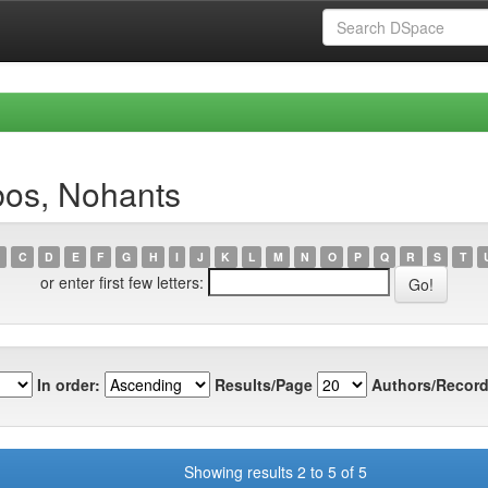
bos, Nohants
C
D
E
F
G
H
I
J
K
L
M
N
O
P
Q
R
S
T
or enter first few letters:
In order:
Results/Page
Authors/Record
Showing results 2 to 5 of 5