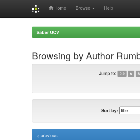
Home
Browse
Help
Skip
navigation
Saber UCV
Browsing by Author Rum
Jump to:
0-9
A
B
Sort by:
< previous