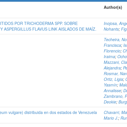
Author(s)
ITIDOS POR TRICHODERMA SPP. SOBRE
Inojosa, Ang
Y ASPERGILLUS FLAVUS LINK AISLADOS DE MAÍZ.
Nohants
;
Fi
Techeira, No
Francisca
;
Is
Florencio
;
Ch
Iraima
;
Ocho
Mazzani, Cla
Alejandra
;
Pe
Rosmar, Nar
Ortiz, Ligia
;
Yasmín
;
Mal
Annalisse
;
D
Zambrano, P
Deokie
;
Burg
um vulgare) distribuida en dos estados de Venezuela
Chavarri, Ma
Mario J.
;
Rum