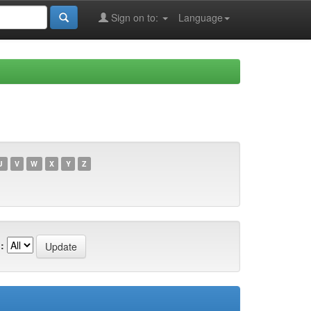
Sign on to:
Language
U
V
W
X
Y
Z
: