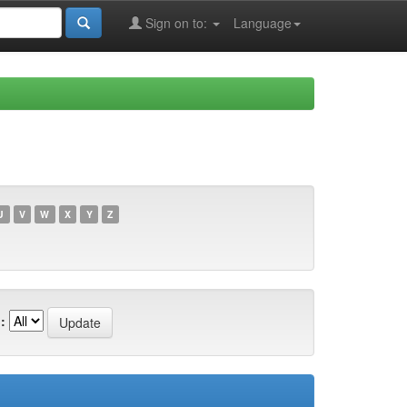
Sign on to:
Language
U
V
W
X
Y
Z
: