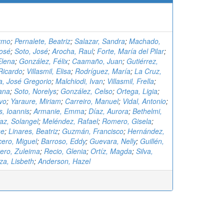
ermo
;
Pernalete, Beatriz
;
Salazar, Sandra
;
Machado,
José
;
Soto, José
;
Arocha, Raul
;
Forte, María del Pilar
;
Elena
;
González, Félix
;
Caamaño, Juan
;
Gutiérrez,
Ricardo
;
Villasmil, Elisa
;
Rodríguez, María
;
La Cruz,
a, José Gregorio
;
Malchiodi, Ivan
;
Villasmil, Frella
;
iana
;
Soto, Norelys
;
González, Celso
;
Ortega, Ligia
;
vo
;
Yaraure, Miriam
;
Carreiro, Manuel
;
Vidal, Antonio
;
, Ioannis
;
Armanie, Emma
;
Díaz, Aurora
;
Bethelmi,
az, Solangel
;
Meléndez, Rafael
;
Romero, Gisela
;
se
;
Linares, Beatriz
;
Guzmán, Francisco
;
Hernández,
ero, Miguel
;
Barroso, Eddy
;
Guevara, Nelly
;
Guillén,
ero, Zuleima
;
Recio, Glenia
;
Ortíz, Magda
;
Silva,
a, Lisbeth
;
Anderson, Hazel