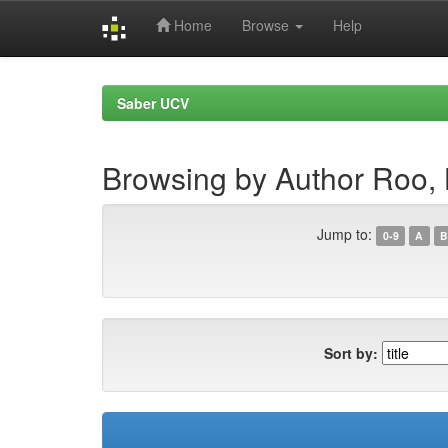
Home
Browse
Help
Skip
navigation
Saber UCV
Browsing by Author Roo,
Jump to:
0-9
A
B
Sort by: