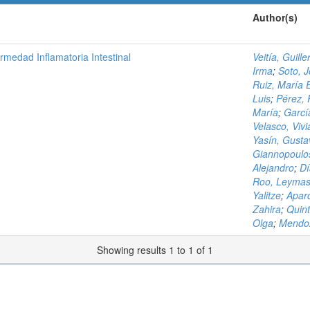
Author(s)
rmedad Inflamatoria Intestinal
Veitía, Guill
Irma
;
Soto, 
Ruiz, María 
Luis
;
Pérez, 
María
;
Garcí
Velasco, Viv
Yasín, Gusta
Giannopoulos
Alejandro
;
Dí
Roo, Leyma
Yalitze
;
Aparc
Zahira
;
Quint
Olga
;
Mendoz
Showing results 1 to 1 of 1