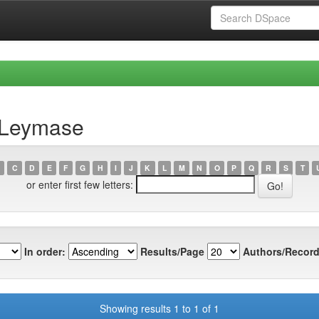
 Leymase
C
D
E
F
G
H
I
J
K
L
M
N
O
P
Q
R
S
T
or enter first few letters:
In order:
Results/Page
Authors/Record
Showing results 1 to 1 of 1