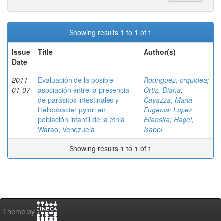
Showing results 1 to 1 of 1
Issue
Title
Author(s)
Date
2011-
Evaluación de la posible
Rodriguez, orquidea
;
01-07
asociación entre la presencia
Ortiz, Diana
;
de parásitos intestinales y
Cavazza, Maria
Helicobacter pylori en
Eugenia
;
Lopez,
población infantil de la etnia
Elianska
;
Hagel,
Warao, Venezuela
Isabel
Showing results 1 to 1 of 1
Theme by