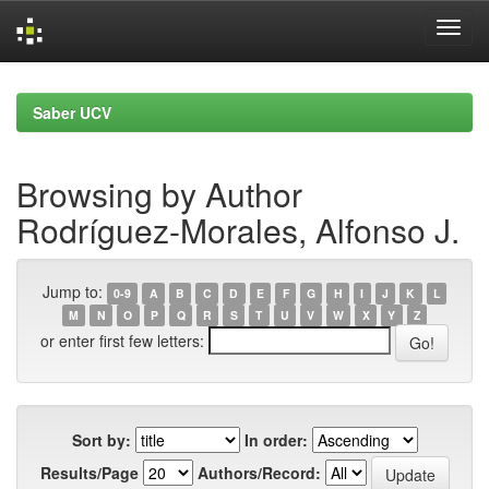
Skip
navigation
Saber UCV
Browsing by Author
Rodríguez-Morales, Alfonso J.
Jump to:
0-9
A
B
C
D
E
F
G
H
I
J
K
L
M
N
O
P
Q
R
S
T
U
V
W
X
Y
Z
or enter first few letters:
Sort by:
In order:
Results/Page
Authors/Record: