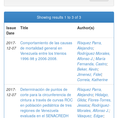
Showing results 1 to 3 of 3
Issue
Title
Author(s)
Date
2017-
Comportamiento de las causas
Rísquez Parra,
12-07
de mortalidad general en
Alejandro
;
Venezuela entre los trienios
Rodríguez-Morales,
1996-98 y 2006-2008.
Alfonso J.
;
María
Fernanda, Castro
;
Beker, Kevin
;
Jimenez, Fidel
;
Correia, Katherine
2017-
Determinación de puntos de
Rísquez Parra,
12-07
corte para la circunferencia de
Alejandro
;
Hidalgo,
cintura a través de curvas ROC
Glida
;
Flores-Torres,
en población pediátrica de tres
Jessica
;
Rodríguez-
regiones de Venezuela
Morales, Alfonso J.
;
evaluada en el SENACREDH
Vásquez, Edgar
;