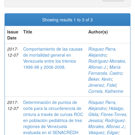
Showing results 1 to 3 of 3
Issue
Title
Author(s)
Date
2017-
Comportamiento de las causas
Rísquez Parra,
12-07
de mortalidad general en
Alejandro
;
Venezuela entre los trienios
Rodríguez-Morales,
1996-98 y 2006-2008.
Alfonso J.
;
María
Fernanda, Castro
;
Beker, Kevin
;
Jimenez, Fidel
;
Correia, Katherine
2017-
Determinación de puntos de
Rísquez Parra,
12-07
corte para la circunferencia de
Alejandro
;
Hidalgo,
cintura a través de curvas ROC
Glida
;
Flores-Torres,
en población pediátrica de tres
Jessica
;
Rodríguez-
regiones de Venezuela
Morales, Alfonso J.
;
evaluada en el SENACREDH
Vásquez, Edgar
;