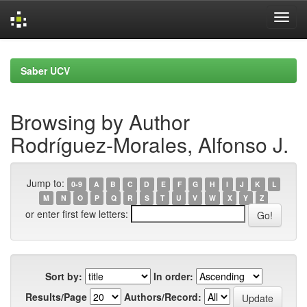
Skip
navigation
Saber UCV
Browsing by Author
Rodríguez-Morales, Alfonso J.
Jump to:
0-9
A
B
C
D
E
F
G
H
I
J
K
L
M
N
O
P
Q
R
S
T
U
V
W
X
Y
Z
or enter first few letters:
Sort by:
In order:
Results/Page
Authors/Record: