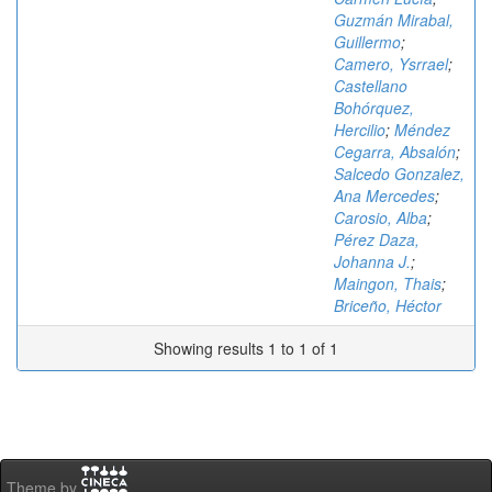
Guzmán Mirabal,
Guillermo
;
Camero, Ysrrael
;
Castellano
Bohórquez,
Hercilio
;
Méndez
Cegarra, Absalón
;
Salcedo Gonzalez,
Ana Mercedes
;
Carosio, Alba
;
Pérez Daza,
Johanna J.
;
Maingon, Thais
;
Briceño, Héctor
Showing results 1 to 1 of 1
Theme by