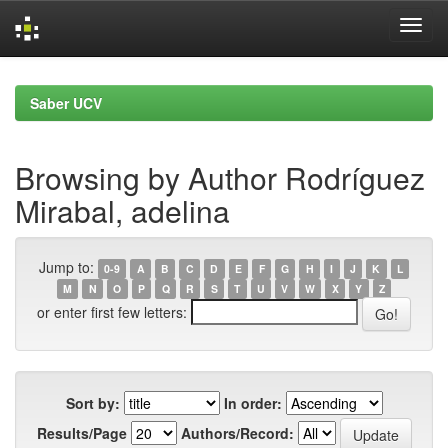
Skip
navigation
Saber UCV
Browsing by Author Rodríguez
Mirabal, adelina
Jump to:
0-9
A
B
C
D
E
F
G
H
I
J
K
L
M
N
O
P
Q
R
S
T
U
V
W
X
Y
Z
or enter first few letters:
Sort by:
In order:
Results/Page
Authors/Record: