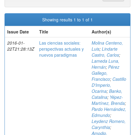
Showing results 1 to 1 of 1
Issue Date
Title
Author(s)
2016-01-
Las ciencias sociales:
Molina Centeno,
22T21:28:13Z
perspectivas actuales y
Luis
;
Lindarte
nuevos paradigmas
Castro, Carlos
;
Lameda Luna,
Hernán
;
Pérez
Gallego,
Francisco
;
Castillo
D'Imperio,
Ocarina
;
Banko,
Catalina
;
Yépez-
Martínez, Brenda
;
Pardo Hernández,
Edmundo
;
Leydenz Romero,
Carynthia
;
Amodio,