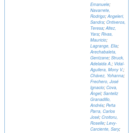
Emanuele
;
Navarrete,
Rodrigo
;
Angeleri,
Sandra
;
Ontiveros,
Teresa
;
Altez,
Yara
;
Rivas,
Mauricio
;
Lagrange, Elia
;
Arechabaleta,
Gentzane
;
Struck,
Adelaida A.
;
Vidal-
Aguilera, Mony V.
;
Chávez, Yohanna
;
Frechero, José
Ignacio
;
Cova,
Ángel
;
Santeliz
Granadillo,
Andrés
;
Peña
Parra, Carlos
José
;
Croitoru,
Roselle
;
Levy-
Carciente, Sary
;