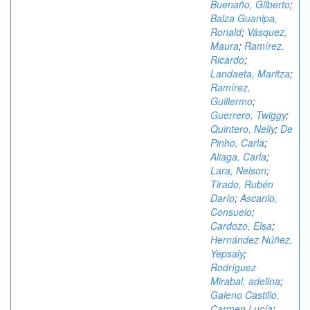
Buenaño, Gilberto
;
Balza Guanipa,
Ronald
;
Vásquez,
Maura
;
Ramírez,
Ricardo
;
Landaeta, Maritza
;
Ramírez,
Guillermo
;
Guerrero, Twiggy
;
Quintero, Nelly
;
De
Pinho, Carla
;
Aliaga, Carla
;
Lara, Nelson
;
Tirado, Rubén
Darío
;
Ascanio,
Consuelo
;
Cardozo, Elsa
;
Hernández Núñez,
Yepsaly
;
Rodríguez
Mirabal, adelina
;
Galeno Castillo,
Carmen Lucía
;