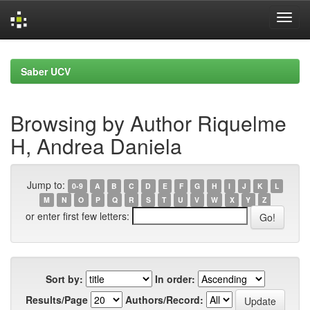
Skip
navigation
Saber UCV
Browsing by Author Riquelme
H, Andrea Daniela
Jump to:
0-9
A
B
C
D
E
F
G
H
I
J
K
L
M
N
O
P
Q
R
S
T
U
V
W
X
Y
Z
or enter first few letters:
Sort by:
In order:
Results/Page
Authors/Record: