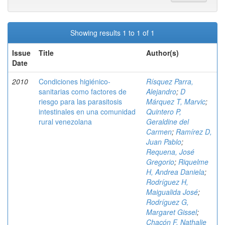
Showing results 1 to 1 of 1
Issue
Title
Author(s)
Date
2010
Condiciones higiénico-
Rísquez Parra,
sanitarias como factores de
Alejandro
;
D
riesgo para las parasitosis
Márquez T, Marvic
;
intestinales en una comunidad
Quintero P,
rural venezolana
Geraldine del
Carmen
;
Ramírez D,
Juan Pablo
;
Requena, José
Gregorio
;
Riquelme
H, Andrea Daniela
;
Rodríguez H,
Maigualida José
;
Rodríguez G,
Margaret Gissel
;
Chacón F, Nathalie