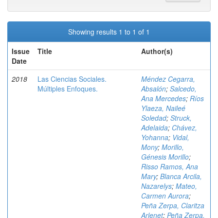
Showing results 1 to 1 of 1
Issue
Title
Author(s)
Date
2018
Las Ciencias Sociales.
Méndez Cegarra,
Múltiples Enfoques.
Absalón
;
Salcedo,
Ana Mercedes
;
Ríos
Ylaeza, Naileé
Soledad
;
Struck,
Adelaida
;
Chávez,
Yohanna
;
Vidal,
Mony
;
Morillo,
Génesis Morillo
;
Risso Ramos, Ana
Mary
;
Blanca Arcila,
Nazarelys
;
Mateo,
Carmen Aurora
;
Peña Zerpa, Claritza
Arlenet
;
Peña Zerpa,