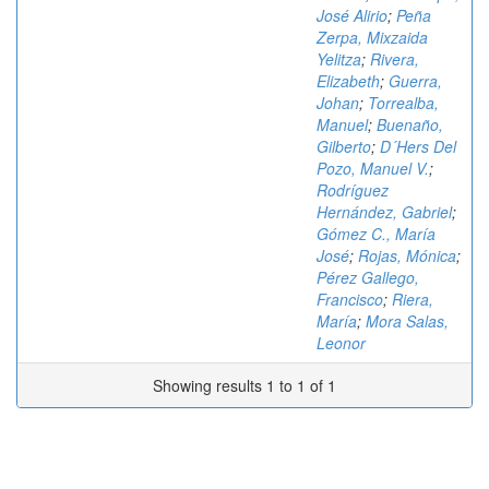
José Alirio
;
Peña
Zerpa, Mixzaida
Yelitza
;
Rivera,
Elizabeth
;
Guerra,
Johan
;
Torrealba,
Manuel
;
Buenaño,
Gilberto
;
D´Hers Del
Pozo, Manuel V.
;
Rodríguez
Hernández, Gabriel
;
Gómez C., María
José
;
Rojas, Mónica
;
Pérez Gallego,
Francisco
;
Riera,
María
;
Mora Salas,
Leonor
Showing results 1 to 1 of 1