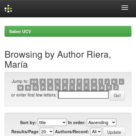
Skip
navigation
Saber UCV
Browsing by Author Riera,
María
Jump to:
0-9
A
B
C
D
E
F
G
H
I
J
K
L
M
N
O
P
Q
R
S
T
U
V
W
X
Y
Z
or enter first few letters:
Sort by:
In order:
Results/Page
Authors/Record: